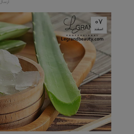
ارسال
07
اسفند