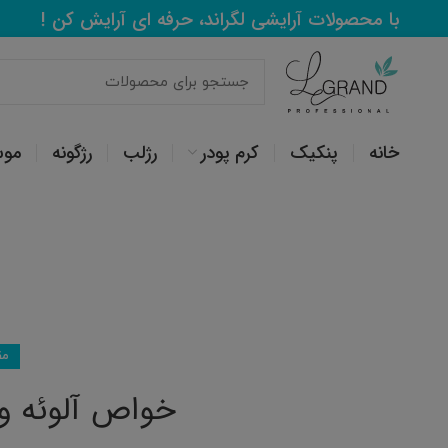
با محصولات آرایشی لگراند، حرفه ای آرایش کن !
خانه
پنکیک
کرم پودر
رژلب
رژگونه
مو
مق
خواص آلوئه ور