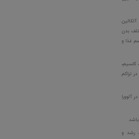
 آلکالین
تلف بدن
م غذا و
 کلسیم،
ر تراکم
 آلوورا
باشد
 رشد و