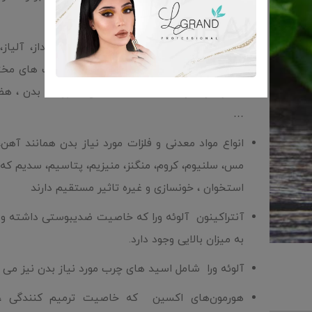
حافظه تاثیر مستقیم دارند
آنزیم های کاتالاز، سلولاز، لیپاز و پروکسیداز، آلیاز،
فسفات، آمیلاز و غیره که هرکدام بر قسمت های مخ
تاثیر دارند از جمله خاصیت دفاعی سلول ها بدن ، هض
…
انواع مواد معدنی و فلزات مورد نیاز بدن همانند آهن،
مس، سلنیوم، کروم، منگنز، منیزیم، پتاسیم، سدیم که د
استخوان ، خونسازی و غیره تاثیر مستقیم دارند
آنتراکینون آلوئه ورا که خاصیت ضدیبوستی داشته و در
به میزان بالایی وجود دارد.
آلوئه ورا شامل اسید های چرب مورد نیاز بدن نیز می 
هورمون‌های اکسین که خاصیت ترمیم کنندگی ،