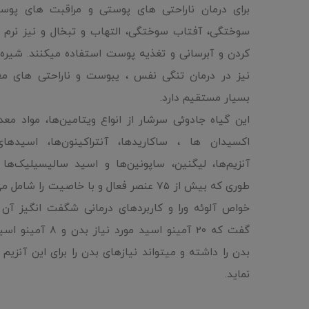
برای درمان ناراحتی های پوستی و مراقبت های پوست
سوختگی، آفتاب سوختگی، التهاب و تبخال و نیز نرم 
کردن و آبرسانی و تغذیه پوست استفاده میکنند. شیره آ
نیز در درمان تنگی نفس ، یبوست و ناراحتی های معد
بسیار مستقیم دارد.
این گیاه جادوئی سرشار از انواع ویتامین‌ها، مواد معد
اکسیدان ها ، ساکاریدها، آنتراکینون‌ها، اسیدهای 
آنزیم‌ها، لیگنین، ساپونین‌ها و اسید سالیسیلیک‌ها
طوری که بیش از 75 عنصر فعال و با خاصیت را شام
خواص آلوئه ورا و کاربردهای درمانی شگفت انگیز آن 
گفت که 20 آمینو اسید مورد نیاز
بدن را داشته و میتواند نیازهای بدن را برای این آنزیم 
نماید.