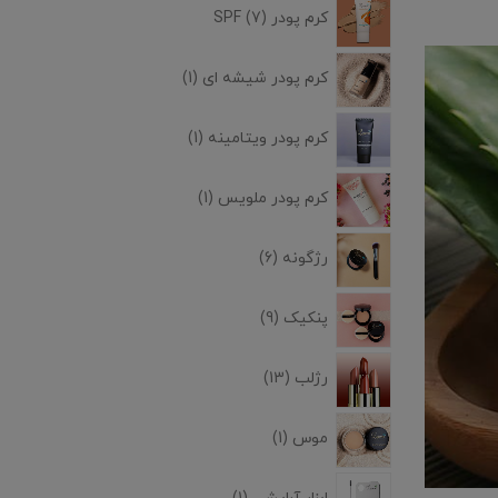
کرم پودر SPF
7
کرم پودر شیشه ای
1
کرم پودر ویتامینه
1
کرم پودر ملویس
1
رژگونه
6
پنکیک
9
رژلب
13
موس
1