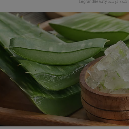
 شده توسط
LegrandBeauty