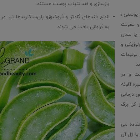
بازسازی و ضدالتهاب پوست هستند
 پوستی ،
انواع قندهای گلوکز و فروکتوزو پلی‌ساکاریدها نیز در آ
و عفونت
به فراوانی یافت می شوند
یا عمان
لوژیکی و
 تولیدات
د.
ست و در
ره آلوئه
ص درمانی
ز کل برگ
تفاده می
یا ژل آن