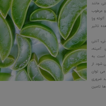
ی مانند
و مرطوب
لوئه ورا
ه تاثیر
نی، آنتی
آمینه‌،
 است به
ل می شود. از
می توان
 بدن و 8 آمینو اسید ضروری
ها تامین