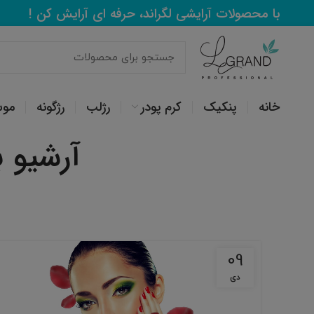
با محصولات آرایشی لگراند، حرفه ای آرایش کن !
خانه
پنکیک
کرم پودر
رژلب
رژگونه
مو
آرشیو 
09
دی