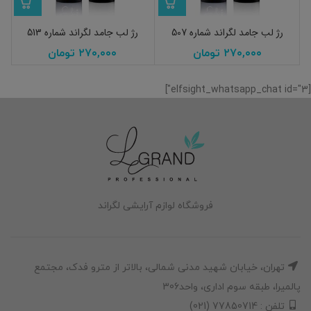
رژ لب جامد لگراند شماره 507
رژ لب جامد لگراند شماره 513
۲۷۰,۰۰۰
تومان
۲۷۰,۰۰۰
تومان
[elfsight_whatsapp_chat id="3"]
فروشگاه لوازم آرایشی لگراند
تهران، خیابان شهید مدنی شمالی، بالاتر از مترو فدک، مجتمع
پالمیرا، طبقه سوم اداری، واحد306
تلفن : 77850714 (021)