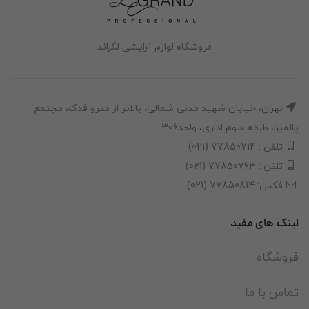
فروشگاه لوازم آرایشی لگراند
تهران، خیابان شهید مدنی شمالی، بالاتر از مترو فدک، مجتمع
پالمیرا، طبقه سوم اداری، واحد306
تلفن : 77850714 (021)
تلفن : 77850763 (021)
فکس: 77850814 (021)
لینک های مفید
فروشگاه
تماس با ما