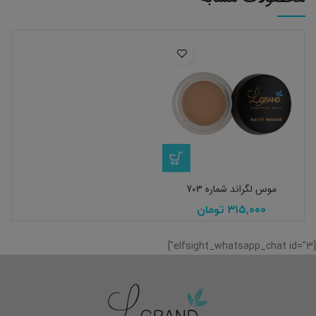
موس لگراند شماره 703
۳۱۵,۰۰۰
تومان
[elfsight_whatsapp_chat id="3"]