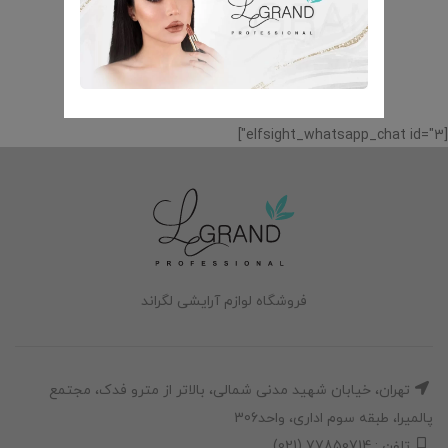
[elfsight_whatsapp_chat id="3"]
فروشگاه لوازم آرایشی لگراند
تهران، خیابان شهید مدنی شمالی، بالاتر از مترو فدک، مجتمع
پالمیرا، طبقه سوم اداری، واحد306
تلفن : 77850714 (021)