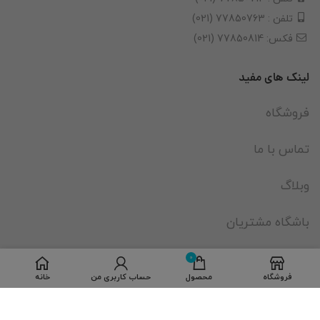
تلفن : 77850763 (021)
فکس: 77850814 (021)
لینک های مفید
فروشگاه
تماس با ما
وبلاگ
باشگاه مشتریان
نمایندگی های لگراند
0
فروشگاه
محصول
حساب کاربری من
خانه
فروشنده شو