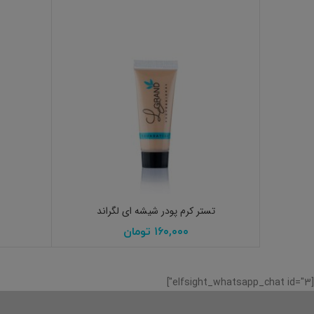
انتخاب گزینه ها
تستر کرم پودر شیشه ای لگراند
۱۶۰,۰۰۰
تومان
[elfsight_whatsapp_chat id="3"]