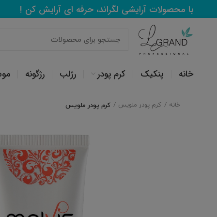
با محصولات آرایشی لگراند، حرفه ای آرایش کن !
خانه
پنکیک
کرم پودر
رژلب
رژگونه
مو
خانه
کرم پودر ملویس
کرم پودر ملویس