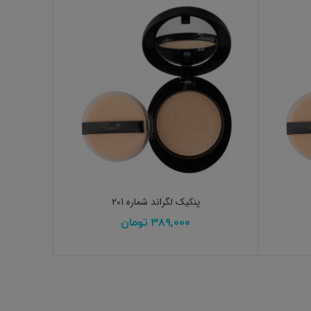
افزودن به سبد خرید
پنکیک لگراند شماره 201
۳۸۹,۰۰۰
تومان