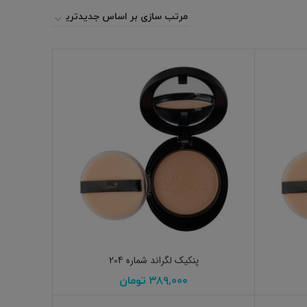
افزودن به سبد خرید
پنکیک لگراند شماره 204
۳۸۹,۰۰۰
تومان