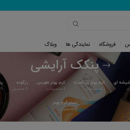
س
فروشگاه
نمایندگی ها
وبلاگ
پنکک آرایشی
 شیشه ای
کرم پودر ویتامینه
کرم پودر ملویس
رژگونه
پن
1 محصولات
1 محصولات
6 محصول
9 محصول
تستر کرم پودر
2 محصول