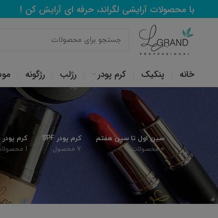
با محصولات آرایشی لگراند، حرفه ای آرایش کن !
خانه
پنکیک
کرم پودر
رژلب
رژگونه
مو
سین اول تا سین هفتم
کرم پودر SPF
کرم پودر
0 محصولات
7 محصول
1 محصولات