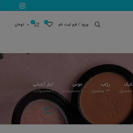
0
0
ورود / فرم ثبت نام
۰
تومان
کیک
رژلب
موس
ابزار آرایشی
13 محصول
1 محصولات
1 محصولات