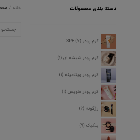
محصو
دسته بندی محصولات
خانه
کرم پودر SPF
7
کرم پودر شیشه ای
1
کرم پودر ویتامینه
1
کرم پودر ملویس
1
رژگونه
6
پنکیک
9