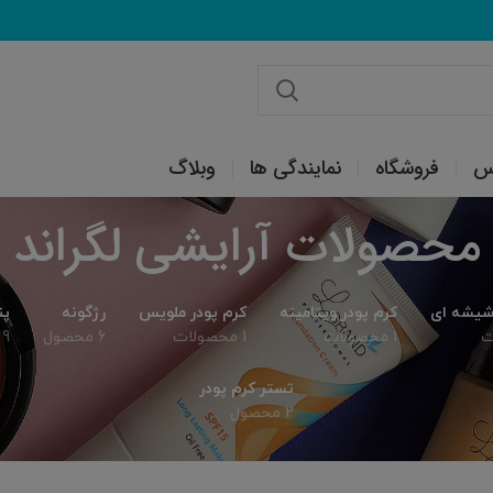
س
فروشگاه
نمایندگی ها
وبلاگ
محصولات آرایشی لگراند
 شیشه ای
کرم پودر ویتامینه
کرم پودر ملویس
رژگونه
پن
1 محصولات
1 محصولات
6 محصول
9 محصول
تستر کرم پودر
2 محصول