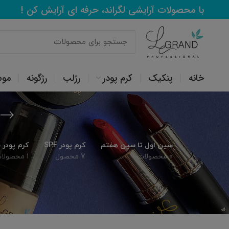
با محصولات آرایشی لگراند، حرفه ای آرایش کن !
خانه
پنکیک
کرم پودر
رژلب
رژگونه
مو
سین اول تا سین هفتم
کرم پودر SPF
کرم پودر
0 محصولات
7 محصول
1 محصولات