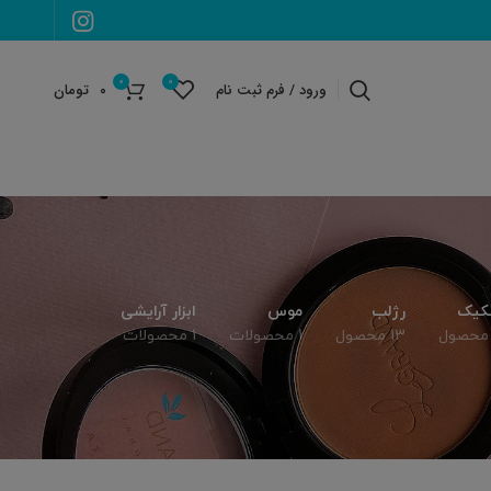
0
0
ورود / فرم ثبت نام
۰
تومان
کیک
رژلب
موس
ابزار آرایشی
13 محصول
1 محصولات
1 محصولات