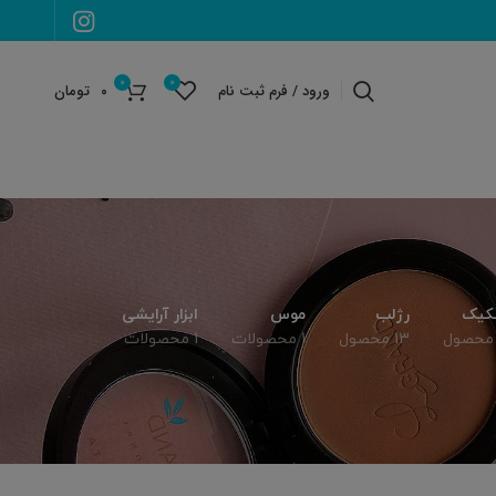
0
0
ورود / فرم ثبت نام
۰
تومان
کیک
رژلب
موس
ابزار آرایشی
13 محصول
1 محصولات
1 محصولات