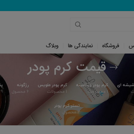
س
فروشگاه
نمایندگی ها
وبلاگ
قیمت کرم پودر
 شیشه ای
کرم پودر ویتامینه
کرم پودر ملویس
رژگونه
پن
1 محصولات
1 محصولات
6 محصول
9 محصول
تستر کرم پودر
2 محصول