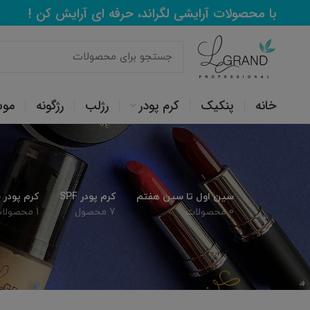
با محصولات آرایشی لگراند، حرفه ای آرایش کن !
خانه
پنکیک
کرم پودر
رژلب
رژگونه
مو
سین اول تا سین هفتم
کرم پودر SPF
کرم پودر
0 محصولات
7 محصول
1 محصولات