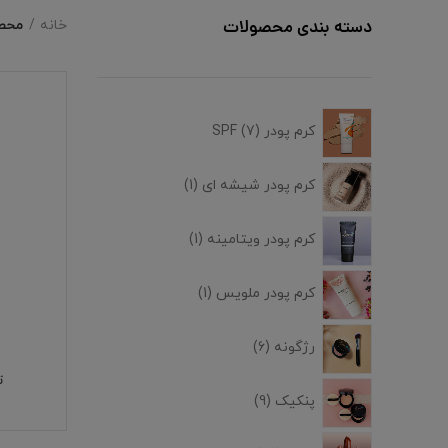
محصو
دسته بندی محصولات
خانه
کرم پودر SPF
7
کرم پودر شیشه ای
1
کرم پودر ویتامینه
1
کرم پودر ملویس
1
رژگونه
6
ت
پنکیک
9