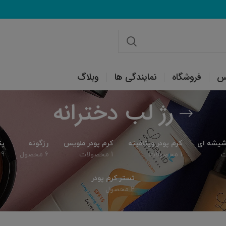
س
فروشگاه
نمایندگی ها
وبلاگ
رژ لب دخترانه
 شیشه ای
کرم پودر ویتامینه
کرم پودر ملویس
رژگونه
پن
1 محصولات
1 محصولات
6 محصول
9 محصول
تستر کرم پودر
2 محصول