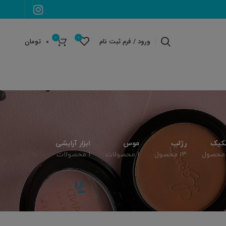
0
0
ورود / فرم ثبت نام
۰
تومان
کیک
رژلب
موس
ابزار آرایشی
13 محصول
1 محصولات
1 محصولات