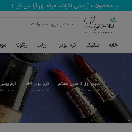
با محصولات آرایشی لگراند، حرفه ای آرایش کن !
خانه
پنکیک
کرم پودر
رژلب
رژگونه
مو
سین اول تا سین هفتم
کرم پودر SPF
کرم پودر
0 محصولات
7 محصول
1 محصولات