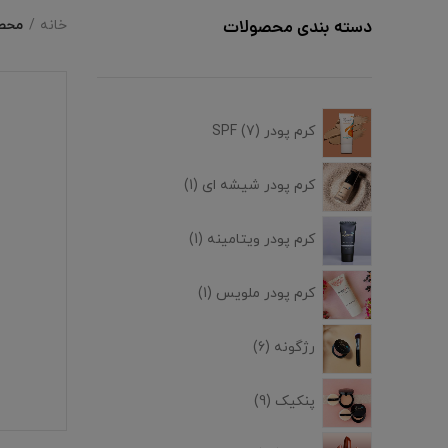
محصو
دسته بندی محصولات
خانه
کرم پودر SPF
7
کرم پودر شیشه ای
1
کرم پودر ویتامینه
1
کرم پودر ملویس
1
رژگونه
6
پنکیک
9