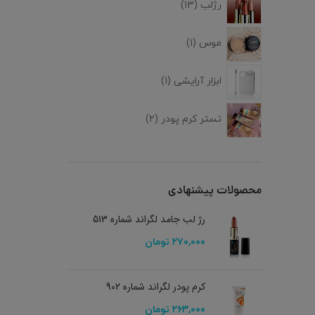
رژلب
13
موس
1
ابزار آرایشی
1
تستر کرم پودر
2
محصولات پیشنهادی
رژ لب جامد لگراند شماره 513
۲۷۰,۰۰۰
تومان
کرم پودر لگراند شماره 902
۲۶۳,۰۰۰
تومان