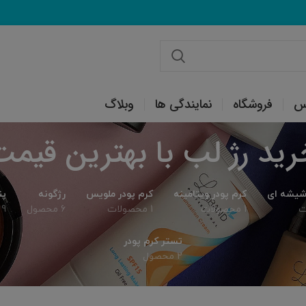
س
فروشگاه
نمایندگی ها
وبلاگ
رید رژ لب با بهترین قیمت
 شیشه ای
کرم پودر ویتامینه
کرم پودر ملویس
رژگونه
پن
1 محصولات
1 محصولات
6 محصول
9 محصول
تستر کرم پودر
2 محصول