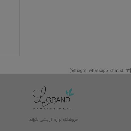
[elfsight_whatsapp_chat id="3"]
فروشگاه لوازم آرایشی لگراند