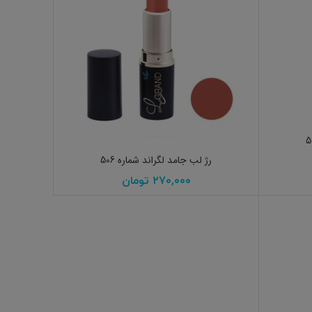
افزودن به سبد خرید
رژ لب جامد لگراند شماره 506
۲۷۰,۰۰۰
تومان