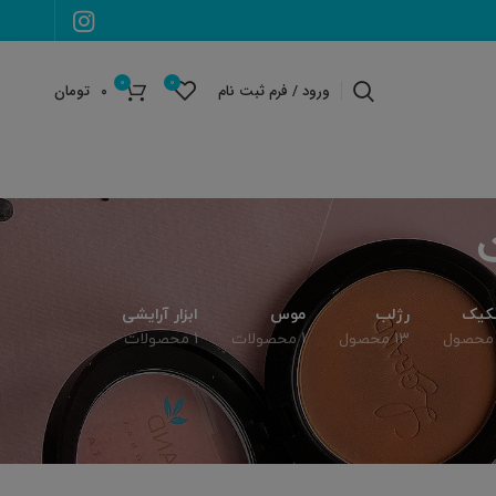
0
0
ورود / فرم ثبت نام
۰
تومان
کیک
رژلب
موس
ابزار آرایشی
13 محصول
1 محصولات
1 محصولات