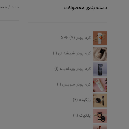
محصو
دسته بندی محصولات
خانه
کرم پودر SPF
7
کرم پودر شیشه ای
1
کرم پودر ویتامینه
1
کرم پودر ملویس
1
رژگونه
6
پنکیک
9