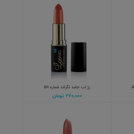
افزودن به سبد خرید
رژ لب جامد لگراند شماره 511
۲۷۰,۰۰۰
تومان