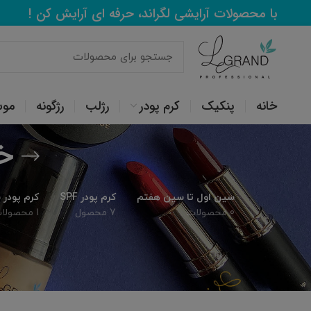
با محصولات آرایشی لگراند، حرفه ای آرایش کن !
خانه
پنکیک
کرم پودر
رژلب
رژگونه
مو
خ
سین اول تا سین هفتم
کرم پودر SPF
کرم پودر
0 محصولات
7 محصول
1 محصولات