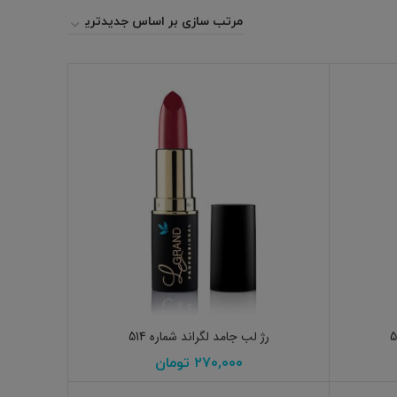
افزودن به سبد خرید
رژ لب جامد لگراند شماره 514
۲۷۰,۰۰۰
تومان