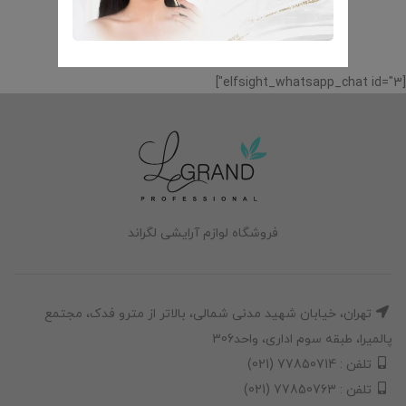
[elfsight_whatsapp_chat id="3"]
فروشگاه لوازم آرایشی لگراند
تهران، خیابان شهید مدنی شمالی، بالاتر از مترو فدک، مجتمع
پالمیرا، طبقه سوم اداری، واحد306
تلفن : 77850714 (021)
تلفن : 77850763 (021)