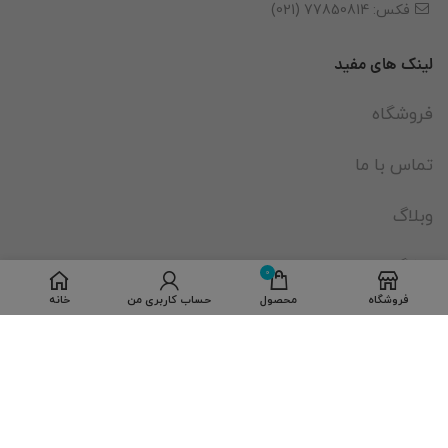
فکس: 77850814 (021)
لینک های مفید
فروشگاه
تماس با ما
وبلاگ
باشگاه مشتریان
0
فروشگاه
محصول
حساب کاربری من
خانه
نمایندگی های لگراند
فروشنده شو
نماد اعتماد الکترونیکی