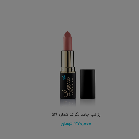
افزودن به سبد خرید
رژ لب جامد لگراند شماره 519
۲۷۰,۰۰۰
تومان