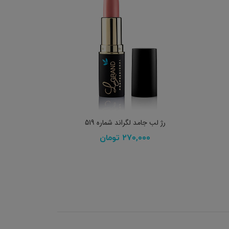
افزودن به سبد خرید
رژ لب جامد لگراند شماره 519
۲۷۰,۰۰۰
تومان