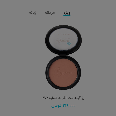
ویژه
مردانه
زنانه
افزودن به سبد خرید
رژ گونه مات لگراند شماره 302
۲۱۹,۰۰۰
تومان