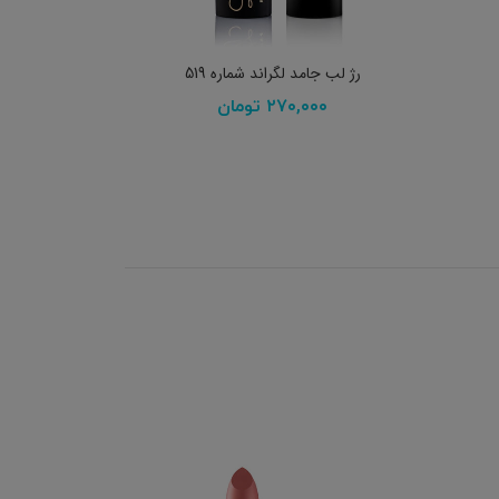
افزودن به سبد خرید
رژ لب جامد لگراند شماره 519
۲۷۰,۰۰۰
تومان