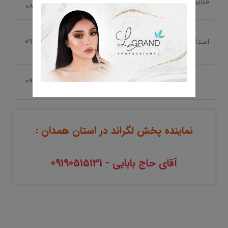
ملایر
شهرداری، آرایشی زندیه
0813220575
خیابان ابوذر، مجتمع
اسدآباد
تجاری عطر، آرایشی
09918362667
محمودی
میدان مطهری، ابتدای
09189160747
بلوار بهشتی، گالری رخ
نماینده پخش لگراند در استان همدان :
آقای حاج بابایی - 09190515131