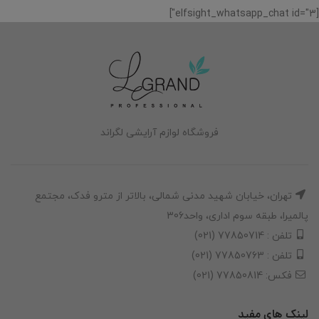
[elfsight_whatsapp_chat id="3"]
فروشگاه لوازم آرایشی لگراند
تهران، خیابان شهید مدنی شمالی، بالاتر از مترو فدک، مجتمع
پالمیرا، طبقه سوم اداری، واحد306
تلفن : 77850714 (021)
تلفن : 77850763 (021)
فکس: 77850814 (021)
لینک های مفید